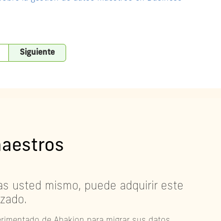
Siguiente
maestros
eas usted mismo, puede adquirir este
izado.
rimentado de Abakion para migrar sus datos